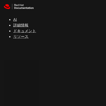
Skip to navigation
Skip to content
サ
ポ
ー
AI
ト
詳細情報
ドキュメント
リソース
コ
ン
ソ
ー
ル
開
発
者
ト
ラ