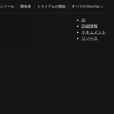
すべての Red Hat
ンソール
開発者
トライアルの開始
AI
サ
詳細情報
ポ
ドキュメント
ー
リソース
ト
コ
ン
ソ
ー
ル
開
発
者