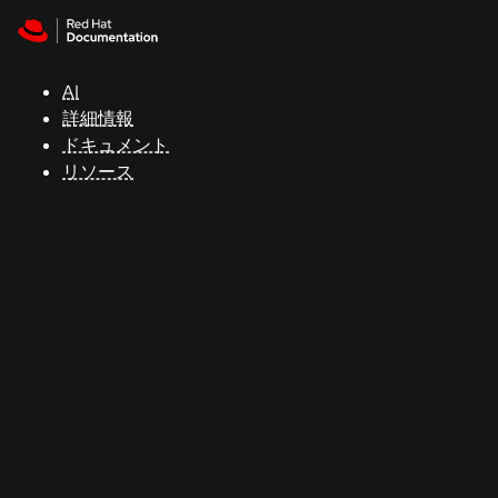
Skip to navigation
Skip to content
サ
ポ
ー
AI
ト
詳細情報
ドキュメント
リソース
コ
ン
ソ
ー
ル
開
発
者
ト
ラ