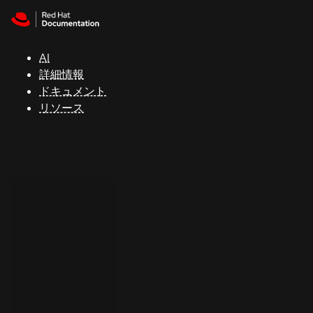
Skip to navigation
Skip to content
サ
ポ
ー
AI
ト
詳細情報
ドキュメント
リソース
コ
ン
ソ
ー
ル
開
発
者
ト
ラ