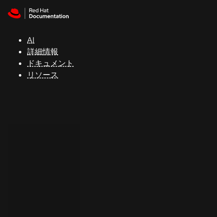
Skip to navigation
Skip to content
サ
ポ
ー
AI
ト
詳細情報
ドキュメント
リソース
コ
ン
ソ
ー
ル
開
発
者
ト
ラ