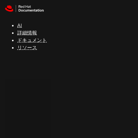
Skip to navigation
Skip to content
サ
ポ
ー
AI
ト
詳細情報
ドキュメント
リソース
コ
ン
ソ
ー
ル
開
発
者
ト
ラ