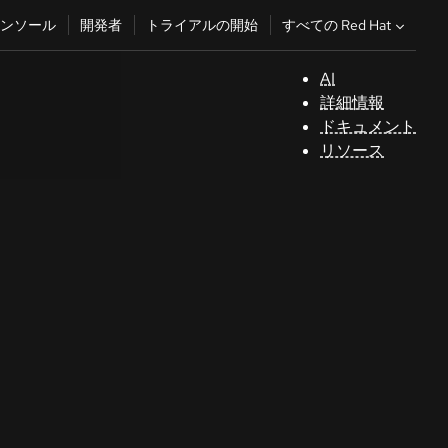
すべての Red Hat
ンソール
開発者
トライアルの開始
AI
サ
詳細情報
ポ
ドキュメント
ー
リソース
ト
コ
ン
ソ
ー
ル
開
発
者