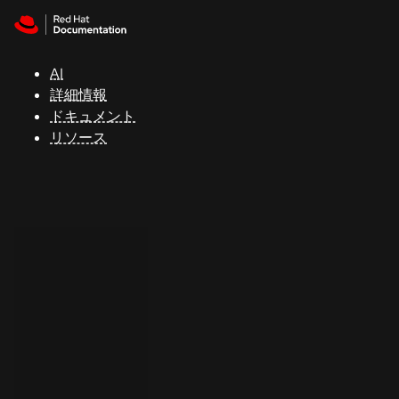
Skip to navigation
Skip to content
サ
ポ
ー
AI
ト
詳細情報
ドキュメント
リソース
コ
ン
ソ
ー
ル
開
発
者
ト
ラ