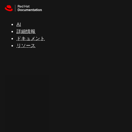
Skip to navigation
Skip to content
サ
ポ
ー
AI
ト
詳細情報
ドキュメント
リソース
コ
ン
ソ
ー
ル
開
発
者
ト
ラ