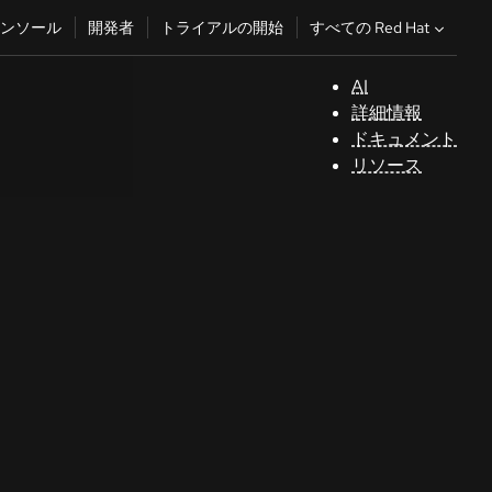
すべての Red Hat
ンソール
開発者
トライアルの開始
AI
サ
詳細情報
ポ
ドキュメント
ー
リソース
ト
コ
ン
ソ
ー
ル
開
発
者