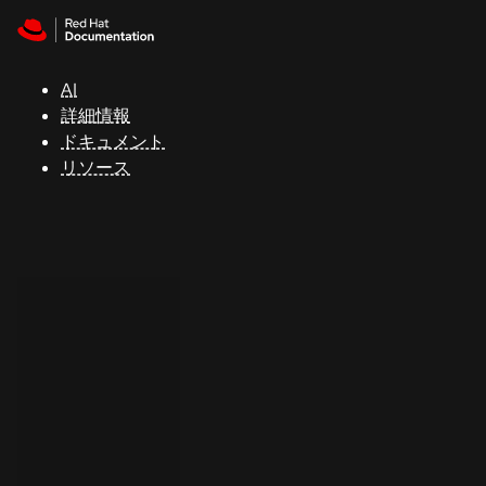
Skip to navigation
Skip to content
サ
ポ
ー
AI
ト
詳細情報
ドキュメント
リソース
コ
ン
ソ
ー
ル
開
発
者
ト
ラ