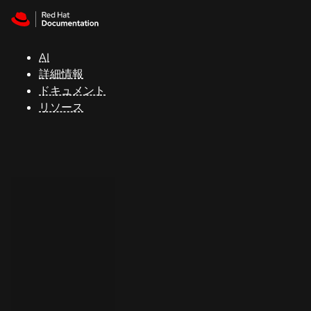
Skip to navigation
Skip to content
サ
ポ
ー
AI
ト
詳細情報
ドキュメント
リソース
コ
ン
ソ
ー
ル
開
発
者
ト
ラ