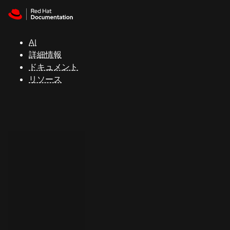
Skip to navigation
Skip to content
サ
ポ
ー
AI
ト
詳細情報
ドキュメント
リソース
コ
ン
ソ
ー
ル
開
発
者
ト
ラ