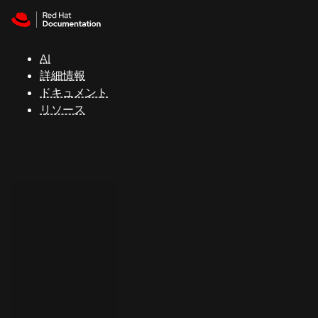
Skip to navigation
Skip to content
サ
ポ
ー
AI
ト
詳細情報
ドキュメント
リソース
コ
ン
ソ
ー
ル
開
発
者
ト
ラ