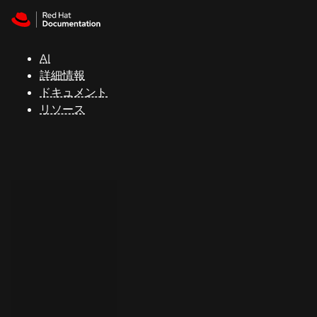
Skip to navigation
Skip to content
サ
ポ
ー
AI
ト
詳細情報
ドキュメント
リソース
コ
ン
ソ
ー
ル
開
発
者
ト
ラ