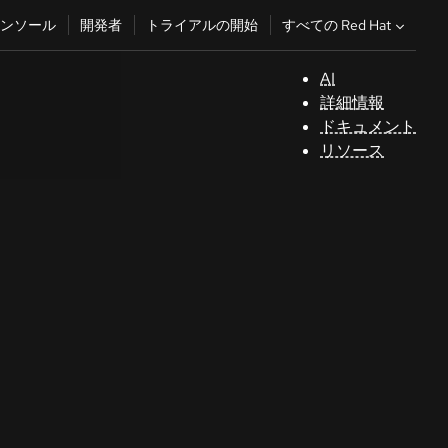
すべての Red Hat
ンソール
開発者
トライアルの開始
AI
サ
詳細情報
ポ
ドキュメント
ー
リソース
ト
コ
ン
ソ
ー
ル
開
発
者