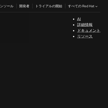
すべての Red Hat
ンソール
開発者
トライアルの開始
AI
サ
詳細情報
ポ
ドキュメント
ー
リソース
ト
コ
ン
ソ
ー
ル
開
発
者