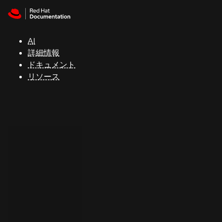
Skip to navigation
Skip to content
サ
ポ
ー
AI
ト
詳細情報
ドキュメント
リソース
コ
ン
ソ
ー
ル
開
発
者
ト
ラ