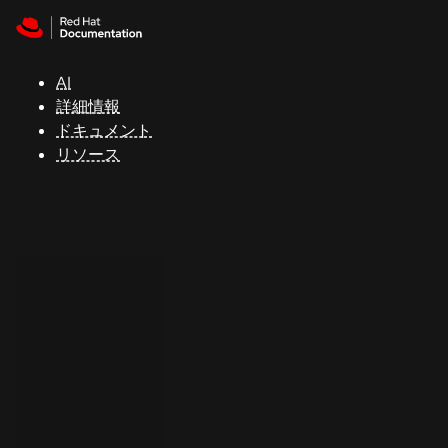
Skip to navigation
Skip to content
サ
ポ
ー
AI
ト
詳細情報
ドキュメント
リソース
コ
ン
ソ
ー
ル
開
発
者
ト
ラ