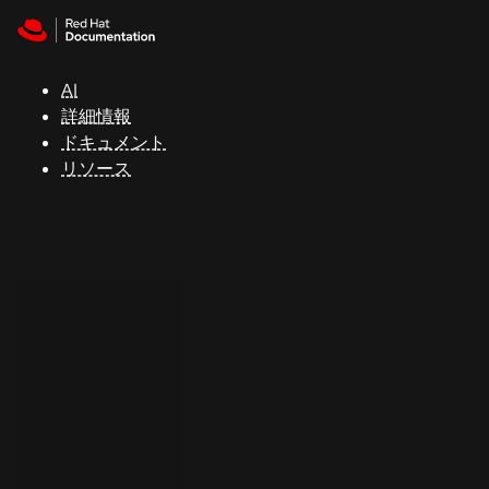
Skip to navigation
Skip to content
サ
ポ
ー
AI
ト
詳細情報
ドキュメント
リソース
コ
ン
ソ
ー
ル
開
発
者
ト
ラ