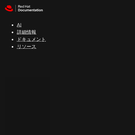
Skip to navigation
Skip to content
サ
ポ
ー
AI
ト
詳細情報
ドキュメント
リソース
コ
ン
ソ
ー
ル
開
発
者
ト
ラ