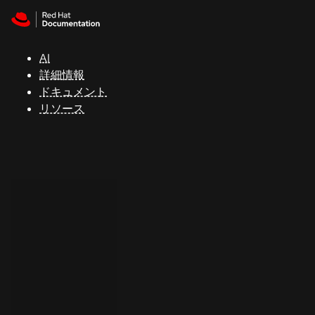
Skip to navigation
Skip to content
サ
ポ
ー
AI
ト
詳細情報
ドキュメント
リソース
コ
ン
ソ
ー
ル
開
発
者
ト
ラ