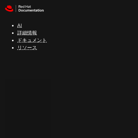
Skip to navigation
Skip to content
サ
ポ
ー
AI
ト
詳細情報
ドキュメント
リソース
コ
ン
ソ
ー
ル
開
発
者
ト
ラ