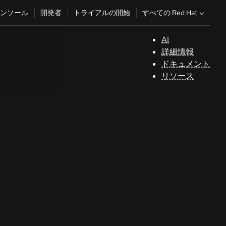
すべての Red Hat
ンソール
開発者
トライアルの開始
AI
サ
詳細情報
ポ
ドキュメント
ー
リソース
ト
コ
ン
ソ
ー
ル
開
発
者