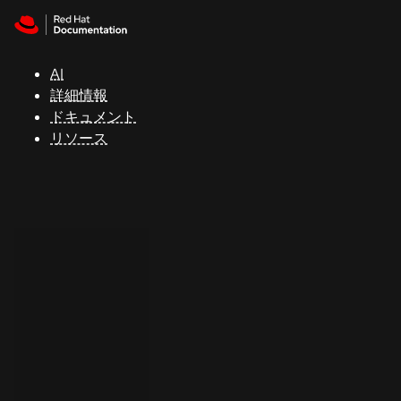
Skip to navigation
Skip to content
サ
ポ
ー
AI
ト
詳細情報
ドキュメント
リソース
コ
ン
ソ
ー
ル
開
発
者
ト
ラ