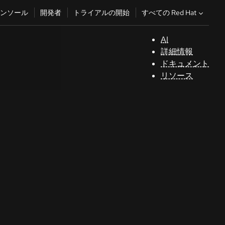
すべての Red Hat
ンソール
開発者
トライアルの開始
AI
サ
詳細情報
ポ
ドキュメント
ー
リソース
ト
コ
ン
ソ
ー
ル
開
発
者