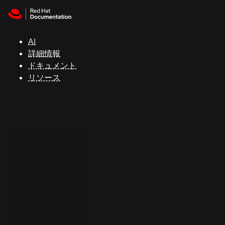
Skip to navigation
Skip to content
サ
ポ
ー
AI
ト
詳細情報
ドキュメント
リソース
コ
ン
ソ
ー
ル
開
発
者
ト
ラ