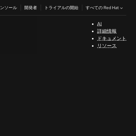
すべての Red Hat
ンソール
開発者
トライアルの開始
AI
サ
詳細情報
ポ
ドキュメント
ー
リソース
ト
コ
ン
ソ
ー
ル
開
発
者