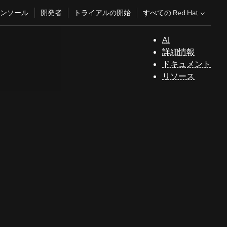
すべての Red Hat
ンソール
開発者
トライアルの開始
AI
サ
詳細情報
ポ
ドキュメント
ー
リソース
ト
コ
ン
ソ
ー
ル
開
発
者