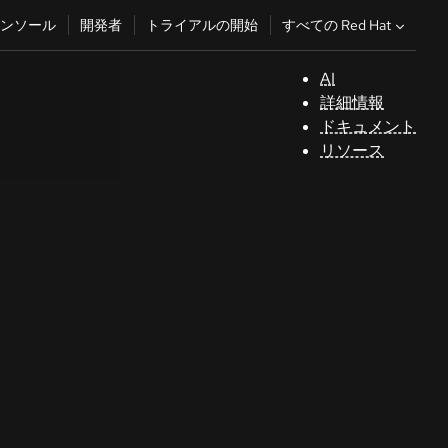
すべての Red Hat
ンソール
開発者
トライアルの開始
AI
サ
詳細情報
ポ
ドキュメント
ー
リソース
ト
コ
ン
ソ
ー
ル
開
発
者