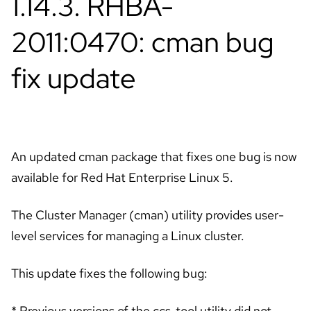
1.14.3. RHBA-
2011:0470: cman bug
fix update
An updated cman package that fixes one bug is now
available for Red Hat Enterprise Linux 5.
言
The Cluster Manager (cman) utility provides user-
語
の
level services for managing a Linux cluster.
選
択
This update fixes the following bug:
* Previous versions of the ccs_tool utility did not