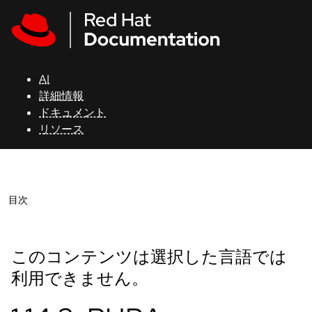
Skip to navigation
Skip to content
AI
詳細情報
ドキュメント
リソース
Open
目次
Ope
このコンテンツは選択した言語では
利用できません。