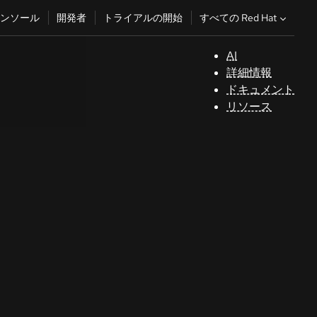
すべての Red Hat
ンソール
開発者
トライアルの開始
AI
サ
詳細情報
ポ
ドキュメント
ー
リソース
ト
コ
ン
ソ
ー
ル
開
発
者