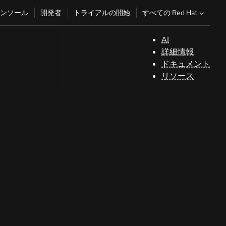
すべての Red Hat
ンソール
開発者
トライアルの開始
AI
サ
詳細情報
ポ
ドキュメント
ー
リソース
ト
コ
ン
ソ
ー
ル
開
発
者