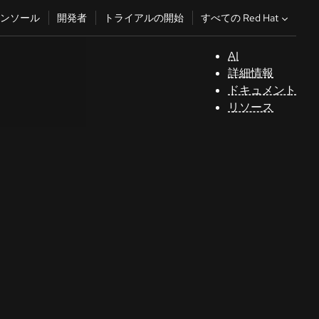
すべての Red Hat
ンソール
開発者
トライアルの開始
AI
サ
詳細情報
ポ
ドキュメント
ー
リソース
ト
コ
ン
ソ
ー
ル
開
発
者