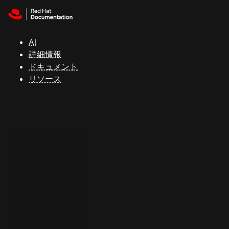
Skip to navigation
Skip to content
サ
ポ
ー
AI
ト
詳細情報
ドキュメント
リソース
コ
ン
ソ
ー
ル
開
発
者
ト
ラ