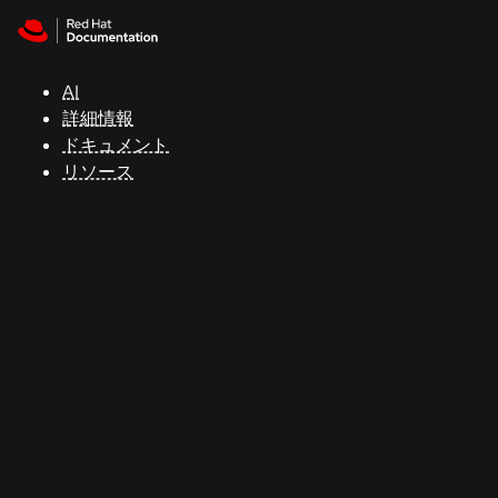
Skip to navigation
Skip to content
サ
ポ
ー
AI
ト
詳細情報
ドキュメント
リソース
コ
ン
ソ
ー
ル
開
発
者
ト
ラ