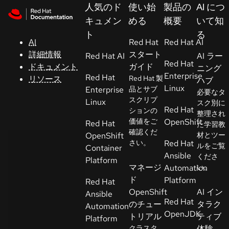
Skip to navigation
Skip to content
人気のド
使い始
製品の
AI につ
サ
キュメン
める
概要
いて知
ポ
ト
る
ー
AI
Red Hat
Red Hat AI
ト
詳細情報
スタート
Red Hat AI
AI ラー
Red Hat
ドキュメント
ガイド
ニング
Enterprise
Red Hat
リソース
Red Hat 製
ハブ
コ
Linux
Enterprise
品とサブ
必要なタ
ン
スクリプ
Linux
スク別に
ソ
Red Hat
ションの
整理され
ー
価値をご
OpenShift
Red Hat
た学習教
ル
確認くだ
OpenShift
材とツー
さい。
Red Hat
ルをご覧
Container
Ansible
くださ
開
Platform
マネージ
Automation
い。
発
ド
Platform
Red Hat
者
OpenShift
AI イン
Ansible
Red Hat
のチュー
タラク
Automation
ト
OpenJDK
トリアル
ティブ
Platform
ラ
クラスタ
体験