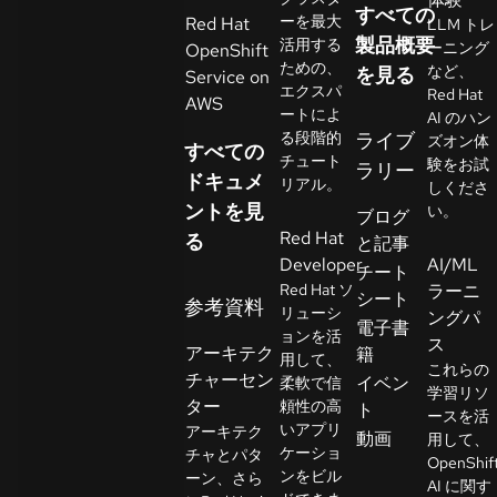
すべての
イ
ーを最大
Red Hat
LLM トレ
ア
製品概要
活用する
ーニング
OpenShift
ための、
ル
など、
を見る
Service on
エクスパ
Red Hat
の
AWS
ートによ
AI のハン
開
る段階的
ライブ
ズオン体
すべての
始
チュート
験をお試
ラリー
ドキュメ
リアル。
しくださ
ントを見
お
い。
ブログ
Red Hat
問
る
と記事
Developer
AI/ML
い
チート
Red Hat ソ
ラーニ
合
シート
参考資料
リューシ
ングパ
わ
言
電子書
ョンを活
語
ス
せ
アーキテク
籍
用して、
の
これらの
チャーセン
イベン
柔軟で信
選
学習リソ
ター
頼性の高
ト
択
ースを活
いアプリ
アーキテク
動画
用して、
ケーショ
チャとパタ
OpenShif
ンをビル
ーン、さら
AI に関す