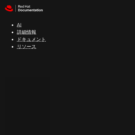
Skip to navigation
Skip to content
サ
ポ
ー
AI
ト
詳細情報
ドキュメント
リソース
コ
ン
ソ
ー
ル
開
発
者
ト
ラ