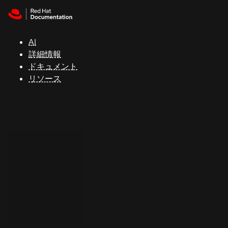
Skip to navigation
Skip to content
サ
ポ
ー
AI
ト
詳細情報
ドキュメント
リソース
コ
ン
ソ
ー
ル
開
発
者
ト
ラ