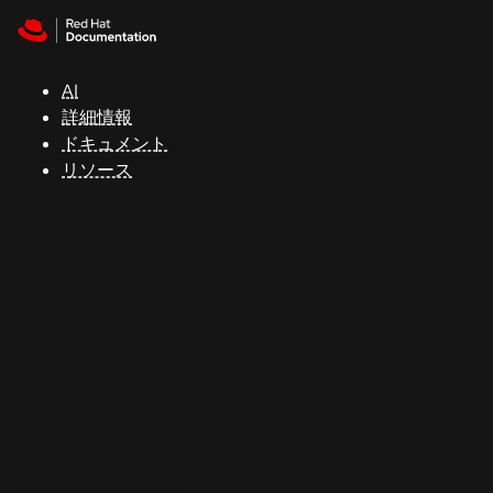
Skip to navigation
Skip to content
サ
ポ
ー
AI
ト
詳細情報
ドキュメント
リソース
コ
ン
ソ
ー
ル
開
発
者
ト
ラ