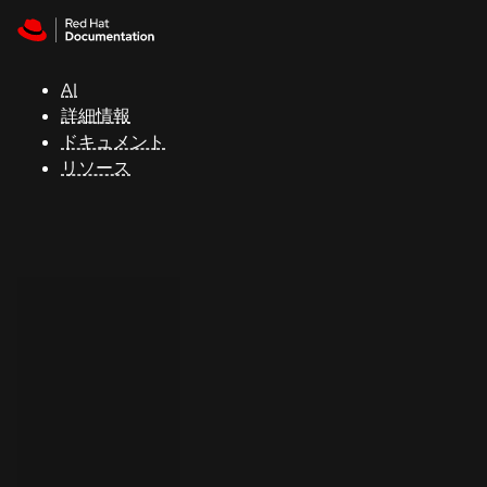
Skip to navigation
Skip to content
サ
ポ
ー
AI
ト
詳細情報
ドキュメント
リソース
コ
ン
ソ
ー
ル
開
発
者
ト
ラ