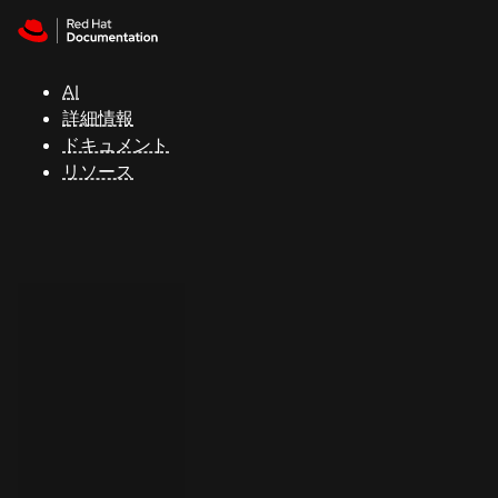
Skip to navigation
Skip to content
サ
ポ
ー
AI
ト
詳細情報
ドキュメント
リソース
コ
ン
ソ
ー
ル
開
発
者
ト
ラ