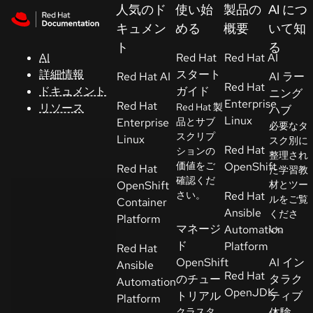
Skip to navigation
Skip to content
人気のド
使い始
製品の
AI につ
サ
キュメン
める
概要
いて知
ポ
ト
る
ー
AI
Red Hat
Red Hat AI
ト
詳細情報
スタート
Red Hat AI
AI ラー
Red Hat
ドキュメント
ガイド
ニング
Enterprise
Red Hat
リソース
Red Hat 製
ハブ
コ
Linux
Enterprise
品とサブ
必要なタ
ン
スクリプ
Linux
スク別に
ソ
Red Hat
ションの
整理され
ー
価値をご
OpenShift
Red Hat
た学習教
ル
確認くだ
OpenShift
材とツー
さい。
Red Hat
ルをご覧
Container
Ansible
くださ
開
Platform
マネージ
Automation
い。
発
ド
Platform
Red Hat
者
OpenShift
AI イン
Ansible
Red Hat
のチュー
タラク
Automation
ト
OpenJDK
トリアル
ティブ
Platform
ラ
クラスタ
体験