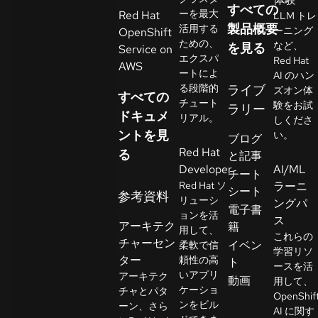
すべての
イ
ーを最大
Red Hat
LLM トレ
ア
製品概要
活用する
ーニング
OpenShift
ための、
ル
など、
を見る
Service on
エクスパ
Red Hat
の
AWS
ートによ
AI のハン
開
る段階的
ライブ
ズオン体
すべての
始
チュート
験をお試
ラリー
ドキュメ
リアル。
しくださ
ントを見
お
い。
ブログ
Red Hat
問
る
と記事
Developer
AI/ML
い
チート
Red Hat ソ
ラーニ
合
シート
参考資料
リューシ
ングパ
わ
言
電子書
ョンを活
語
ス
せ
アーキテク
籍
用して、
の
これらの
チャーセン
イベン
柔軟で信
選
学習リソ
ター
頼性の高
ト
択
ースを活
いアプリ
アーキテク
動画
用して、
ケーショ
チャとパタ
OpenShif
ンをビル
ーン、さら
AI に関す