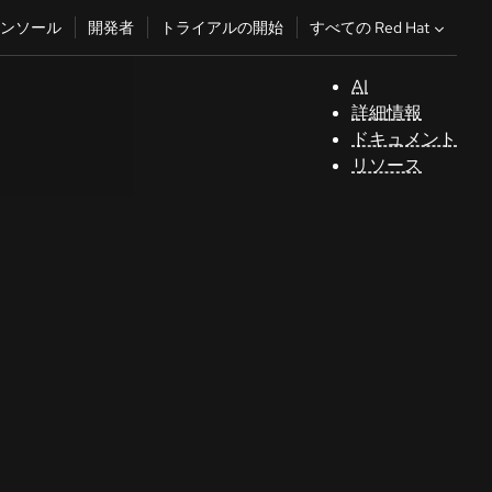
すべての Red Hat
ンソール
開発者
トライアルの開始
AI
サ
詳細情報
ポ
ドキュメント
ー
リソース
ト
コ
ン
ソ
ー
ル
開
発
者