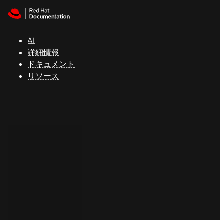
Skip to navigation
Skip to content
サ
ポ
ー
AI
ト
詳細情報
ドキュメント
リソース
コ
ン
ソ
ー
ル
開
発
者
ト
ラ