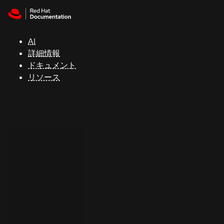
Skip to navigation
Skip to content
サ
ポ
ー
AI
ト
詳細情報
ドキュメント
リソース
コ
ン
ソ
ー
ル
開
発
者
ト
ラ