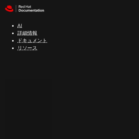
Skip to navigation
Skip to content
サ
ポ
ー
AI
ト
詳細情報
ドキュメント
リソース
コ
ン
ソ
ー
ル
開
発
者
ト
ラ