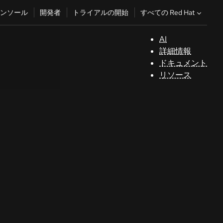
すべての Red Hat
ンソール
開発者
トライアルの開始
AI
サ
詳細情報
ポ
ドキュメント
ー
リソース
ト
コ
ン
ソ
ー
ル
開
発
者