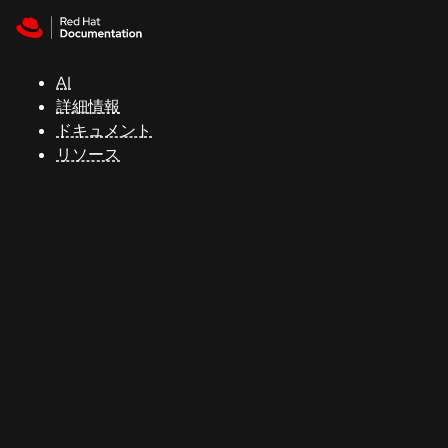
Skip to navigation
Skip to content
サ
ポ
ー
AI
ト
詳細情報
ドキュメント
リソース
コ
ン
ソ
ー
ル
開
発
者
ト
ラ