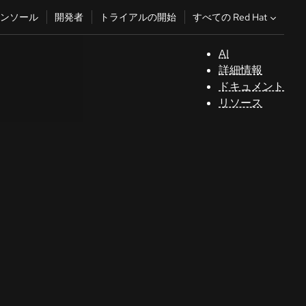
すべての Red Hat
ンソール
開発者
トライアルの開始
AI
サ
詳細情報
ポ
ドキュメント
ー
リソース
ト
コ
ン
ソ
ー
ル
開
発
者